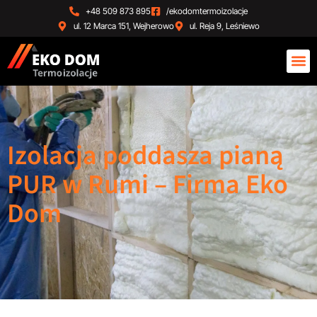
+48 509 873 895
/ekodomtermoizolacje
ul. 12 Marca 151, Wejherowo
ul. Reja 9, Leśniewo
Izolacja poddasza pianą
PUR w Rumi – Firma Eko
Dom