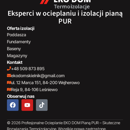
Eksperci w ocieplaniu i izolacji pianą
PUR
Oferta izolacji
Poddasza
Fundamenty
Baseny
Magazyny
Kontakt
+48 509 873 895
ekodomskielnik@gmail.com
ul. 12 Marca 151, 84-200 Wejherowo
Reja 9, 84-106 Leśniewo
Obserwuj nas
© 2026 Profesjonalne Ocieplanie EKO DOM Pianą PUR – Skuteczne
Rozwiązania Termoizolacyjne. Wszelkie prawa zastrzeżone.