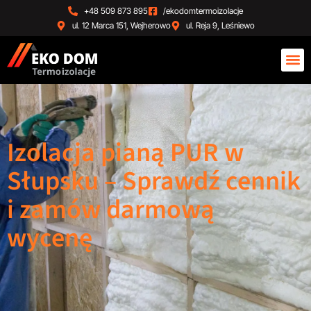
+48 509 873 895
/ekodomtermoizolacje
ul. 12 Marca 151, Wejherowo
ul. Reja 9, Leśniewo
Izolacja pianą PUR w
Słupsku – Sprawdź cennik
i zamów darmową
wycenę