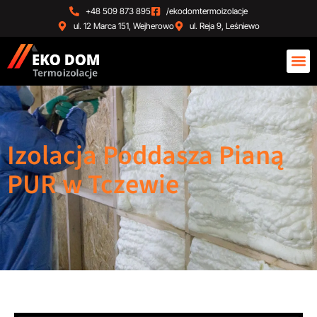
+48 509 873 895
/ekodomtermoizolacje
ul. 12 Marca 151, Wejherowo
ul. Reja 9, Leśniewo
Izolacja Poddasza Pianą
PUR w Tczewie