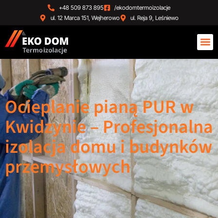
+48 509 873 895
/ekodomtermoizolacje
ul. 12 Marca 151, Wejherowo
ul. Reja 9, Leśniewo
Ocieplanie pianą PUR w
Kwidzynie – Profesjonalna
izolacja domu i budynków
przemysłowych