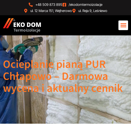
+48 509 873 895
/ekodomtermoizolacje
ul. 12 Marca 151, Wejherowo
ul. Reja 9, Leśniewo
Ocieplanie pianą PUR
Chłapowo – Darmowa
wycena i aktualny cennik