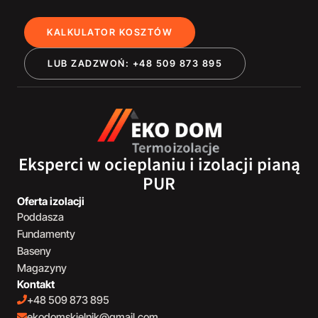
KALKULATOR KOSZTÓW
LUB ZADZWOŃ: +48 509 873 895
Eksperci w ocieplaniu i izolacji pianą
PUR
Oferta izolacji
Poddasza
Fundamenty
Baseny
Magazyny
Kontakt
+48 509 873 895
ekodomskielnik@gmail.com